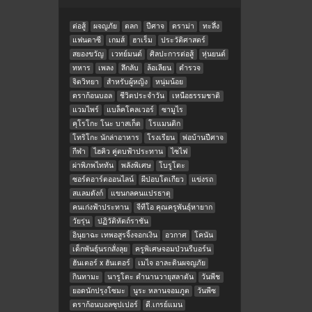
ต่อสู้
ผจญภัย
ตลก
ปีศาจ
ดราม่า
ทะลึ่ง
แฟนตาซี
เกมส์
ฮาเร็ม
ประวัติศาสตร์
สยองขวัญ
เวทย์มนต์
ศิลปะการต่อสู้
หุ่นยนต์
ทหาร
เพลง
ลึกลับ
ล้อเลียน
ตำรวจ
จิตวิทยา
สำหรับผู้หญิง
หนุ่มน้อย
ดราก้อนบอล
ชีวิตประจำวัน
เหนือธรรมชาติ
แวมไพร์
แบล็คโคลเวอร์
ซามูไร
คุโรโกะ โนะ บาสเก็ต
โรแมนติก
โทริโกะ นักล่าอาหาร
โรงเรียน
พ่อบ้านปีศาจ
กีฬา
ไฮคิว คู่ตบฟ้าประทาน
ไซไฟ
ผ่าพิภพไททัน
พลังพิเศษ
โบรูโตะ
ซอร์ดอาร์ตออนไลน์
ผีปอบโตเกียว
แข่งรถ
สแลมดังก์
แขนกลคนแปรธาตุ
คนเก่งฟ้าประทาน
จีทีโอ คุณครูพันธุ์หายาก
วัยรุ่น
ปฏิวัติหัตถ์ราชัน
อินุยาฉะ เทพอสูรจิ้งจอกเงิน
อวกาศ
โคนัน
เด็กพันธุ์นรกสั่งลุย
ครูพิเศษจอมป่วนรีบอร์น
ฮันเตอร์ x ฮันเตอร์
เมไจ อาละดินผจญภัย
กินทามะ
นารูโตะ ตำนานวายุสลาตัน
วันพีช
ยอดนักปรุงโซมะ
นูระ หลานจอมภูต
วันพีซ
ดราก้อนบอลซุปเปอร์
ดี.เกรย์แมน