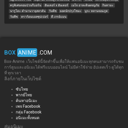
ครูพิเศษจอมป่วนรีบอร์น
ฮันเตอร์ x ฮันเตอร์
เมไจ อาละดินผจญภัย
กินทามะ
นารูโตะ ตำนานวายุสลาตัน
วันพีช
ยอดนักปรุงโซมะ
นูระ หลานจอมภูต
วันพีซ
ดราก้อนบอลซุปเปอร์
ดี.เกรย์แมน
BOX
ANIME
.COM
Box-Anime. เว็บไซต์นี้จัดทำขึ้นเพื่อให้แฟนอนิเมะทุกคนสามารถรับชม
การ์ตูนและอนิเมะได้ฟรีแบบออนไลน์ ไม่มีค่าใช้จ่าย อัปเดตเร็ว ดูได้ทุก
ที่ ทุกเวลา
ลิงก์ภายในเว็บไซต์
ซับไทย
พากย์ไทย
ค้นหาอนิเมะ
เพจ Facebook
กลุ่ม Facebook
อนิเมะทั้งหมด
สุ่มอนิเมะ