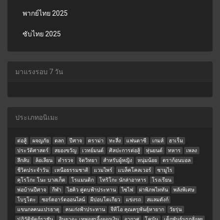
พากย์ไทย 2025
ซับไทย 2025
มาแรงรอบ 7 วัน
ประเภทอนิเมะ
ต่อสู้
ผจญภัย
ตลก
ปีศาจ
ดราม่า
ทะลึ่ง
แฟนตาซี
เกมส์
ฮาเร็ม
ประวัติศาสตร์
สยองขวัญ
เวทย์มนต์
ศิลปะการต่อสู้
หุ่นยนต์
ทหาร
เพลง
ลึกลับ
ล้อเลียน
ตำรวจ
จิตวิทยา
สำหรับผู้หญิง
หนุ่มน้อย
ดราก้อนบอล
ชีวิตประจำวัน
เหนือธรรมชาติ
แวมไพร์
แบล็คโคลเวอร์
ซามูไร
คุโรโกะ โนะ บาสเก็ต
โรแมนติก
โทริโกะ นักล่าอาหาร
โรงเรียน
พ่อบ้านปีศาจ
กีฬา
ไฮคิว คู่ตบฟ้าประทาน
ไซไฟ
ผ่าพิภพไททัน
พลังพิเศษ
โบรูโตะ
ซอร์ดอาร์ตออนไลน์
ผีปอบโตเกียว
แข่งรถ
สแลมดังก์
แขนกลคนแปรธาตุ
คนเก่งฟ้าประทาน
จีทีโอ คุณครูพันธุ์หายาก
วัยรุ่น
ปฏิวัติหัตถ์ราชัน
อินุยาฉะ เทพอสูรจิ้งจอกเงิน
อวกาศ
โคนัน
เด็กพันธุ์นรกสั่งลุย