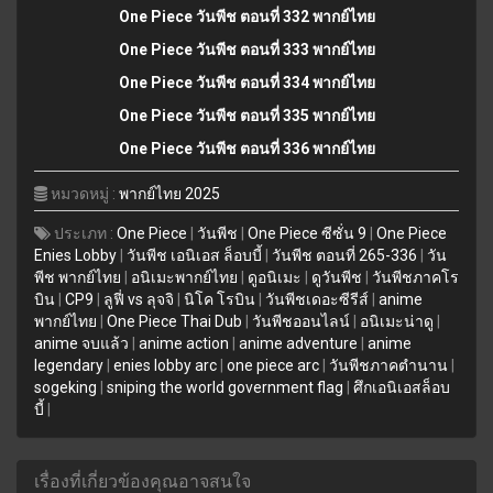
One Piece วันพีช ตอนที่ 332 พากย์ไทย
One Piece วันพีช ตอนที่ 333 พากย์ไทย
One Piece วันพีช ตอนที่ 334 พากย์ไทย
One Piece วันพีช ตอนที่ 335 พากย์ไทย
One Piece วันพีช ตอนที่ 336 พากย์ไทย
หมวดหมู่ :
พากย์ไทย 2025
ประเภท :
One Piece
|
วันพีช
|
One Piece ซีซั่น 9
|
One Piece
Enies Lobby
|
วันพีช เอนิเอส ล็อบบี้
|
วันพีช ตอนที่ 265-336
|
วัน
พีช พากย์ไทย
|
อนิเมะพากย์ไทย
|
ดูอนิเมะ
|
ดูวันพีช
|
วันพีชภาคโร
บิน
|
CP9
|
ลูฟี่ vs ลุจจิ
|
นิโค โรบิน
|
วันพีชเดอะซีรีส์
|
anime
พากย์ไทย
|
One Piece Thai Dub
|
วันพีชออนไลน์
|
อนิเมะน่าดู
|
anime จบแล้ว
|
anime action
|
anime adventure
|
anime
legendary
|
enies lobby arc
|
one piece arc
|
วันพีชภาคตำนาน
|
sogeking
|
sniping the world government flag
|
ศึกเอนิเอสล็อบ
บี้
|
เรื่องที่เกี่ยวข้องคุณอาจสนใจ