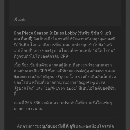
เรื่องย่อ
One Piece Season 9: Enies Lobby (วันพีช ซีซั่น 9: เอนิ
เอส ล็อบบี้)
ถือเป็นหนึ่งในภาคที่ได้รับความนิยมสูงสุดของซี
รีส์วันพีช โดยเล่าถึงการที่กลุ่มหมวกฟางบุกเข้าไปยัง "เอนิ
เอส ล็อบบี้" เกาะของรัฐบาลโลก เพื่อช่วยเหลือ "นิโค โรบิน"
ที่ถูกจับตัวไปโดยองค์กรลับ CP9
เนื้อเรื่องเข้มข้นด้วยฉากต่อสู้อันดุเดือดระหว่างกลุ่มหมวก
ฟางกับสมาชิก CP9 ซึ่งต่างมีทักษะการต่อสู้สุดอันตราย และ
ยังเผยความลับสำคัญของรัฐบาลโลก รวมถึงอดีตอันเจ็บปวด
ของโรบิน พร้อมทั้งฉากตำนานอย่าง “
Sogeking ยิงธง
รัฐบาลโลก
” และ “
Luffy ปะทะ Lucci
” ที่เป็นไฮไลต์ของซีซั่น
นี้
ตอนที่ 265-336 จบด้วยความประทับใจที่ตราตรึงใจแฟนๆ
มาอย่างยาวนาน
ติดตามการผจญภัยของ
มังกี้ ดี ลูฟี่
และผองเพื่อนโจรสลัด