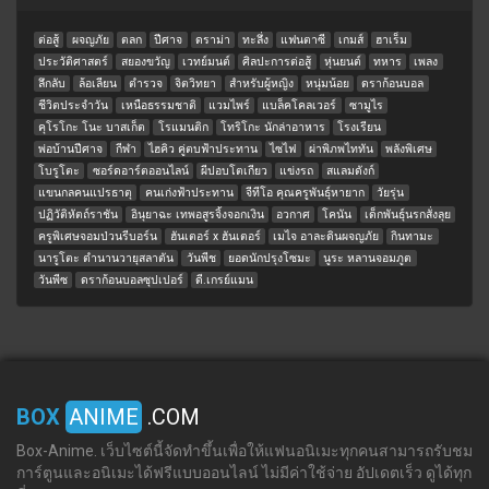
ต่อสู้
ผจญภัย
ตลก
ปีศาจ
ดราม่า
ทะลึ่ง
แฟนตาซี
เกมส์
ฮาเร็ม
ประวัติศาสตร์
สยองขวัญ
เวทย์มนต์
ศิลปะการต่อสู้
หุ่นยนต์
ทหาร
เพลง
ลึกลับ
ล้อเลียน
ตำรวจ
จิตวิทยา
สำหรับผู้หญิง
หนุ่มน้อย
ดราก้อนบอล
ชีวิตประจำวัน
เหนือธรรมชาติ
แวมไพร์
แบล็คโคลเวอร์
ซามูไร
คุโรโกะ โนะ บาสเก็ต
โรแมนติก
โทริโกะ นักล่าอาหาร
โรงเรียน
พ่อบ้านปีศาจ
กีฬา
ไฮคิว คู่ตบฟ้าประทาน
ไซไฟ
ผ่าพิภพไททัน
พลังพิเศษ
โบรูโตะ
ซอร์ดอาร์ตออนไลน์
ผีปอบโตเกียว
แข่งรถ
สแลมดังก์
แขนกลคนแปรธาตุ
คนเก่งฟ้าประทาน
จีทีโอ คุณครูพันธุ์หายาก
วัยรุ่น
ปฏิวัติหัตถ์ราชัน
อินุยาฉะ เทพอสูรจิ้งจอกเงิน
อวกาศ
โคนัน
เด็กพันธุ์นรกสั่งลุย
ครูพิเศษจอมป่วนรีบอร์น
ฮันเตอร์ x ฮันเตอร์
เมไจ อาละดินผจญภัย
กินทามะ
นารูโตะ ตำนานวายุสลาตัน
วันพีช
ยอดนักปรุงโซมะ
นูระ หลานจอมภูต
วันพีซ
ดราก้อนบอลซุปเปอร์
ดี.เกรย์แมน
BOX
ANIME
.COM
Box-Anime. เว็บไซต์นี้จัดทำขึ้นเพื่อให้แฟนอนิเมะทุกคนสามารถรับชม
การ์ตูนและอนิเมะได้ฟรีแบบออนไลน์ ไม่มีค่าใช้จ่าย อัปเดตเร็ว ดูได้ทุก