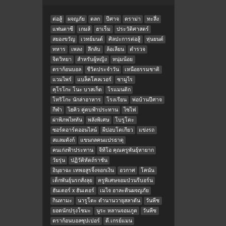
ต่อสู้
ผจญภัย
ตลก
ปีศาจ
ดราม่า
ทะลึ่ง
แฟนตาซี
เกมส์
ฮาเร็ม
ประวัติศาสตร์
สยองขวัญ
เวทย์มนต์
ศิลปะการต่อสู้
หุ่นยนต์
ทหาร
เพลง
ลึกลับ
ล้อเลียน
ตำรวจ
จิตวิทยา
สำหรับผู้หญิง
หนุ่มน้อย
ดราก้อนบอล
ชีวิตประจำวัน
เหนือธรรมชาติ
แวมไพร์
แบล็คโคลเวอร์
ซามูไร
คุโรโกะ โนะ บาสเก็ต
โรแมนติก
โทริโกะ นักล่าอาหาร
โรงเรียน
พ่อบ้านปีศาจ
กีฬา
ไฮคิว คู่ตบฟ้าประทาน
ไซไฟ
ผ่าพิภพไททัน
พลังพิเศษ
โบรูโตะ
ซอร์ดอาร์ตออนไลน์
ผีปอบโตเกียว
แข่งรถ
สแลมดังก์
แขนกลคนแปรธาตุ
คนเก่งฟ้าประทาน
จีทีโอ คุณครูพันธุ์หายาก
วัยรุ่น
ปฏิวัติหัตถ์ราชัน
อินุยาฉะ เทพอสูรจิ้งจอกเงิน
อวกาศ
โคนัน
เด็กพันธุ์นรกสั่งลุย
ครูพิเศษจอมป่วนรีบอร์น
ฮันเตอร์ x ฮันเตอร์
เมไจ อาละดินผจญภัย
กินทามะ
นารูโตะ ตำนานวายุสลาตัน
วันพีช
ยอดนักปรุงโซมะ
นูระ หลานจอมภูต
วันพีซ
ดราก้อนบอลซุปเปอร์
ดี.เกรย์แมน